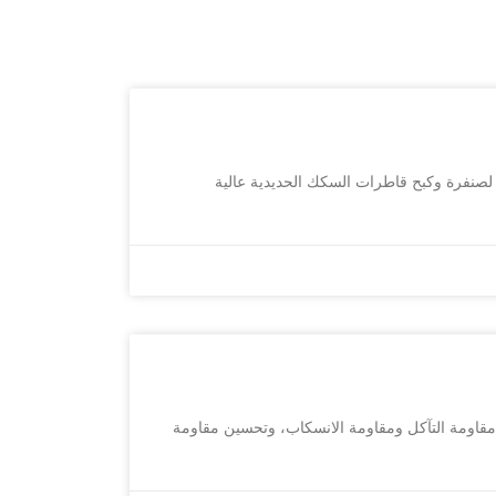
بيض الاصطناعي المصهور. يتراوح نطاق جزيئاته بين 0.425 و0.6 مم، وهو مناسب لصنفرة وكبح قاطرات السكك الحديدية عالية
W هو إضافات ممتازة مضادة للانسكاب لطلاء الأرضيات الإيبوكسي ثنائي المكونات. ومن وظائف WFA زيادة مقاومة التآكل ومقاومة الانسكاب، وتحسين مقاومة