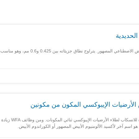
WFA F036 هو رمل كاشط من أكسيد الألومنيوم الأ
مسحوق FA F060 F080