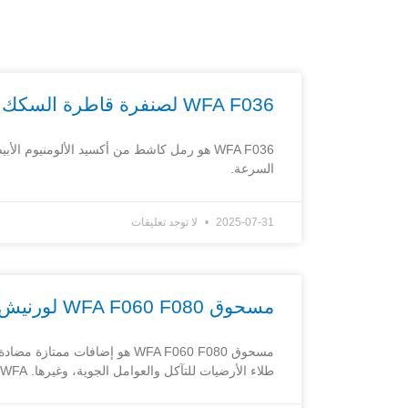
WFA F036 لصنفرة قاطرة السكك الحديدية
السرعة.
2025-07-31
لا توجد تعليقات
مسحوق WFA F060 F080 لورنيش الأرضيات الإيبوكسي المكون من مكونين
طلاء الأرضيات للتآكل والعوامل الجوية، وغيرها. WFA هو اسم آخر لأكسيد الألومنيوم الأبيض المصهور أو الكوراندوم الأبيض.